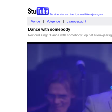
De videosite van het 1 januari Nieuwjaarsgala
Vorige
|
Volgende
|
Jaaroverzicht
Dance with somebody
Reinoud zingt "Dance with somebody" op het Nieuwjaarsg