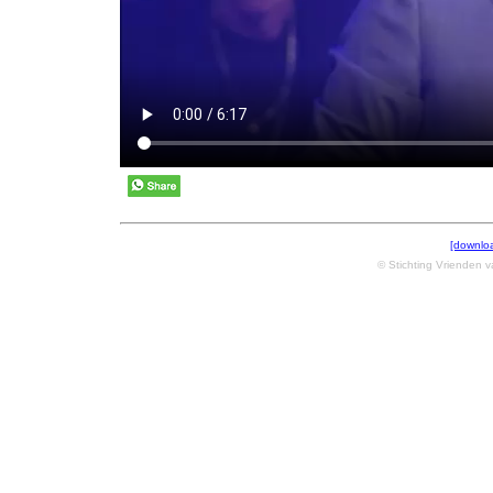
[downlo
© Stichting Vrienden 