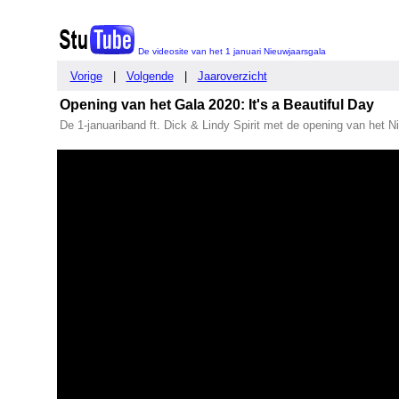
De videosite van het 1 januari Nieuwjaarsgala
Vorige
|
Volgende
|
Jaaroverzicht
Opening van het Gala 2020: It's a Beautiful Day
De 1-januariband ft. Dick & Lindy Spirit met de opening van het Ni